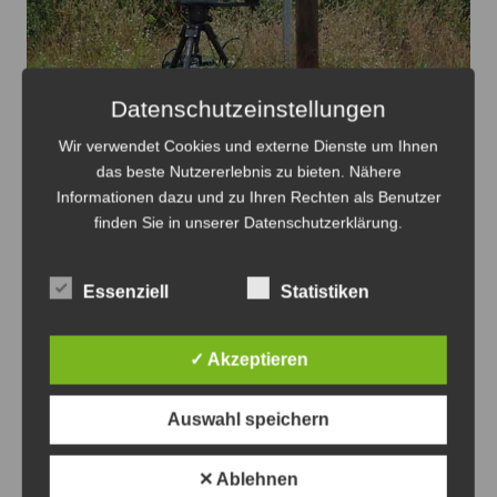
Datenschutzeinstellungen
Wir verwendet Cookies und externe Dienste um Ihnen
Blitzertermine in der 33.KW im Ostkreis - Foto: JPH
das beste Nutzererlebnis zu bieten. Nähere
Informationen dazu und zu Ihren Rechten als Benutzer
Blitzertermine im Ostkreis in der 33. KW
finden Sie in unserer Datenschutzerklärung.
7. August 2026
0
Essenziell
Statistiken
✓ Akzeptieren
Auswahl speichern
✕ Ablehnen
Die Verbindung zwischen Landwehrkreisel und