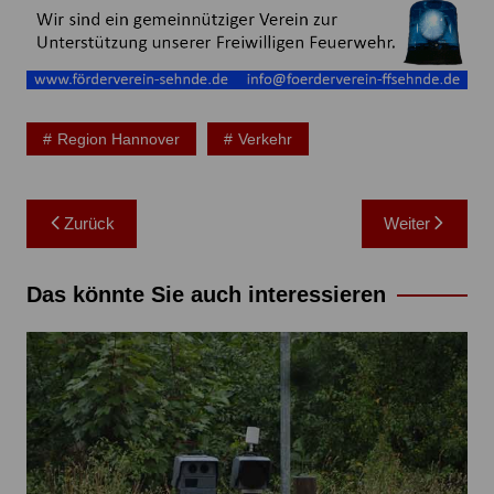
Region Hannover
Verkehr
Beitragsnavigation
Zurück
Weiter
Das könnte Sie auch interessieren