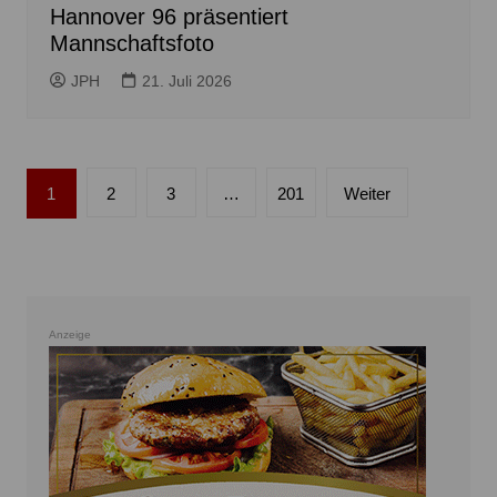
Hannover 96 präsentiert
Mannschaftsfoto
JPH
21. Juli 2026
Seitennummerierung
1
2
3
…
201
Weiter
der
Beiträge
Anzeige