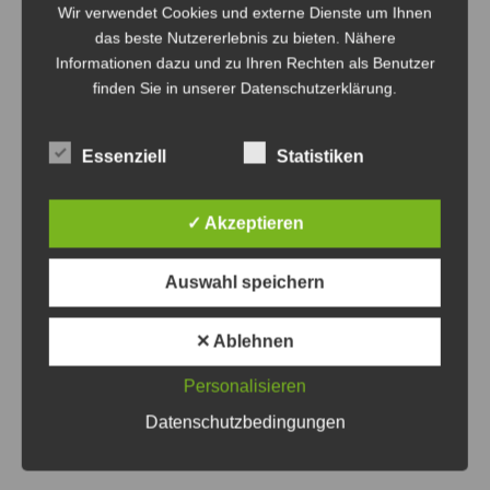
Wir verwendet Cookies und externe Dienste um Ihnen
das beste Nutzererlebnis zu bieten. Nähere
Informationen dazu und zu Ihren Rechten als Benutzer
Anzeige
finden Sie in unserer Datenschutzerklärung.
Essenziell
Statistiken
✓ Akzeptieren
Politik
Region Hannover
Auswahl speichern
Veranstaltungen
✕ Ablehnen
Beitragsnavigation
Zurück
Weiter
Personalisieren
Datenschutzbedingungen
Das könnte Sie auch interessieren