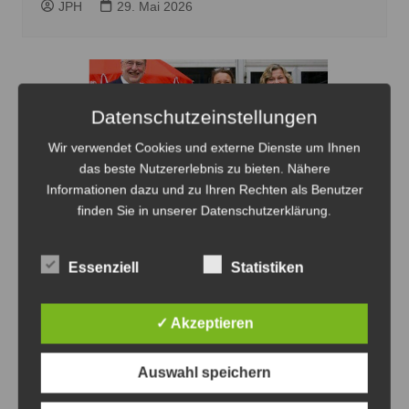
JPH
29. Mai 2026
Datenschutzeinstellungen
Wir verwendet Cookies und externe Dienste um Ihnen
das beste Nutzererlebnis zu bieten. Nähere
Informationen dazu und zu Ihren Rechten als Benutzer
finden Sie in unserer Datenschutzerklärung.
Essenziell
Statistiken
Bernd Lange, Leyla Hatami, Eva Bender und Regina
✓ Akzeptieren
Hogrefe (v.li.) sprachen auf dem Parteitag der SPD über
die Zukunft der Region - Foto: SPD
Auswahl speichern
SPD Region beschließt