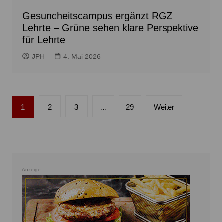
Gesundheitscampus ergänzt RGZ
Lehrte – Grüne sehen klare Perspektive
für Lehrte
JPH
4. Mai 2026
Seitennummerierung
1
2
3
…
29
Weiter
der
Beiträge
Anzeige