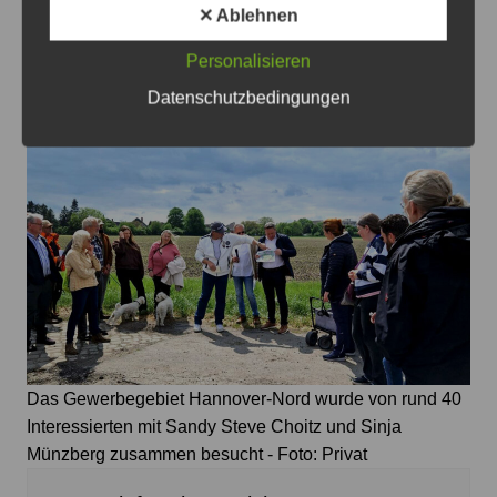
Zukunftsprogramm für die Region
✕ Ablehnen
Hannover zur Kommunalwahl 2026
Personalisieren
JPH
16. Mai 2026
Datenschutzbedingungen
Das Gewerbegebiet Hannover-Nord wurde von rund 40
Interessierten mit Sandy Steve Choitz und Sinja
Münzberg zusammen besucht - Foto: Privat