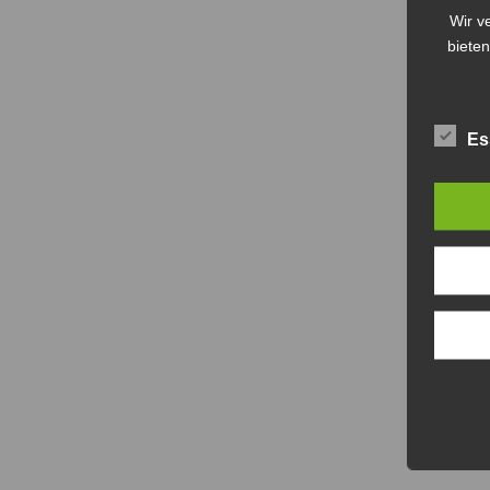
Wir v
bieten
Es