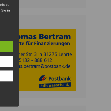
nis zu
 Sie in
Anzeige