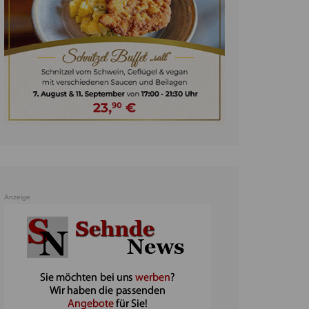
unst
teratur
ennis
heater
ereine
erkehr
orträge
oo
Anzeige