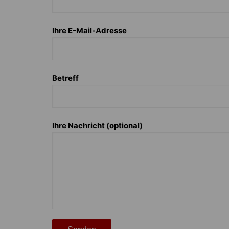
Höver
Lehrte
Ilten
Ramhorst
Ihre E-Mail-Adresse
Klein Lobke
Röddensen
Köthenwald
Sievershausen
Müllingen
Steinwedel
Betreff
Rethmar
Sehnde
Wassel
Ihre Nachricht (optional)
Wehmingen
Wirringen