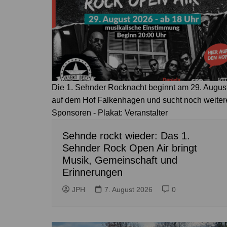
Höver
Lehrte
Ilten
Ramhorst
Klein Lobke
Röddensen
Köthenwald
Sievershausen
Müllingen
Steinwedel
Rethmar
Die 1. Sehnder Rocknacht beginnt am 29. Augus
auf dem Hof Falkenhagen und sucht noch weiter
Sehnde
Sponsoren - Plakat: Veranstalter
Wassel
Sehnde rockt wieder: Das 1.
Wehmingen
Sehnder Rock Open Air bringt
Wirringen
Musik, Gemeinschaft und
Erinnerungen
JPH
7. August 2026
0