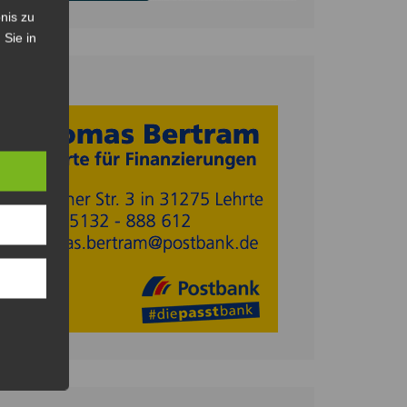
nis zu
 Sie in
Anzeige