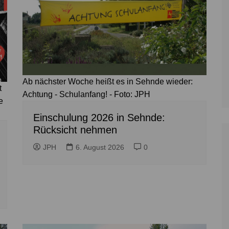
Zoll
Reitsport
K
Stadtrat
Schießen
Li
Überregionale Politik
Tennis/Tischt
T
Verwaltung
Wassersport
V
Wahlen
V
Ab nächster Woche heißt es in Sehnde wieder:
V
t
Achtung - Schulanfang! - Foto: JPH
e
Z
Einschulung 2026 in Sehnde:
Rücksicht nehmen
JPH
6. August 2026
0