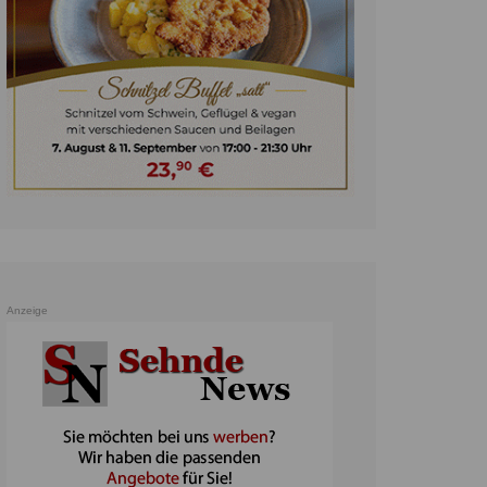
unst
teratur
ennis
heater
ereine
erkehr
orträge
oo
Anzeige