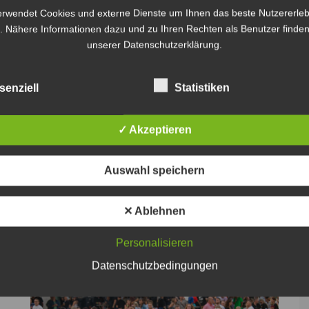
erwendet Cookies und externe Dienste um Ihnen das beste Nutzererleb
. Nähere Informationen dazu und zu Ihren Rechten als Benutzer finden
unserer Datenschutzerklärung.
senziell
Statistiken
627 Schüler sind in Sehnde für die
Ganztagsschule angemeldet - Foto: JPH
✓ Akzeptieren
Anmeldungen zum Ganztag an den
Sehnder Grundschulen
Auswahl speichern
JPH
6. August 2026
0
✕ Ablehnen
Personalisieren
Datenschutzbedingungen