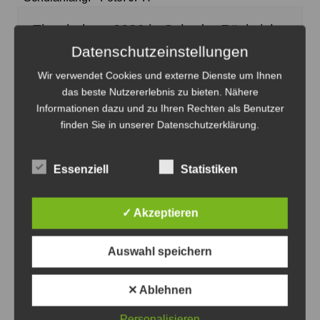
Einschulung 2026 in Sehnde: Rücksicht
nehmen
Datenschutzeinstellungen
6. August 2026
0
Wir verwendet Cookies und externe Dienste um Ihnen
das beste Nutzererlebnis zu bieten. Nähere
Informationen dazu und zu Ihren Rechten als Benutzer
finden Sie in unserer Datenschutzerklärung.
Essenziell
Statistiken
✓ Akzeptieren
Auswahl speichern
Der Grünen-Kandidat für das Bürgermeisteramt in
✕ Ablehnen
Sehnde, Sandy Steve Choitz, setzt seine Tour in Bolzum
fort - Plakat: Grüne
Personalisieren