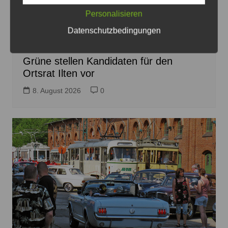
Die Kandidaten für Ilten sind Anne-Cécile Blanc, Judith
Personalisieren
Schmidt-Van Die, Sandy Steve Choitz, Helima Grüßing
Datenschutzbedingungen
und Laura Weber (v.li.) – Foto: Grüne
Grüne stellen Kandidaten für den
Ortsrat Ilten vor
8. August 2026
0