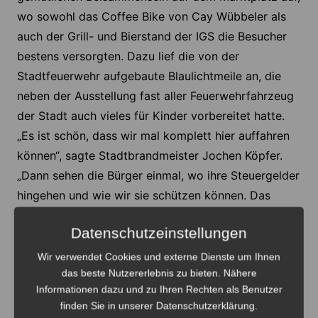
wo sowohl das Coffee Bike von Cay Wübbeler als
auch der Grill- und Bierstand der IGS die Besucher
bestens versorgten. Dazu lief die von der
Stadtfeuerwehr aufgebaute Blaulichtmeile an, die
neben der Ausstellung fast aller Feuerwehrfahrzeug
der Stadt auch vieles für Kinder vorbereitet hatte.
„Es ist schön, dass wir mal komplett hier auffahren
können“, sagte Stadtbrandmeister Jochen Köpfer.
„Dann sehen die Bürger einmal, wo ihre Steuergelder
hingehen und wie wir sie schützen können. Das
Interesse besteht, beweist die große Anzahl der
Datenschutzeinstellungen
Besucher bereits heute Mittag.“ Die Kinder erfreuten
sich an Quiz – etwas zögerlich -,
Wir verwendet Cookies und externe Dienste um Ihnen
das beste Nutzererlebnis zu bieten. Nähere
Geschicklichkeitsarbeiten mit Schere und Spreizer
Informationen dazu und zu Ihren Rechten als Benutzer
bis hin zur „Feuerwehr im Wandel der Zeit“ der
finden Sie in unserer Datenschutzerklärung.
Ortsfeuerwehr Klein Lobke – mit dem ältesten