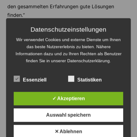
den gesammelten Erfahrungen gute Lösungen
finden.“
Datenschutzeinstellungen
Laut Funke ist Björn Sommerburg in der Branche gut
vernetzt und genießt einen sehr guten Ruf. Er nimmt
Wir verwendet Cookies und externe Dienste um Ihnen
diese Aufgabe an und wird die Stadtwerke Lehrte
das beste Nutzererlebnis zu bieten. Nähere
Informationen dazu und zu Ihren Rechten als Benutzer
durch die aktuell andauernde Energiekrise führen.
finden Sie in unserer Datenschutzerklärung.
Aus den vorgenannten Gründen sind der
Aufsichtsrat und Sommerburg bereit, den
Essenziell
Statistiken
Geschäftsführervertrag zu verlängern.
Anzeige
✓ Akzeptieren
Auswahl speichern
✕ Ablehnen
Anzeige