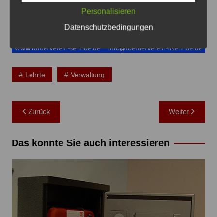
Personalisieren
Datenschutzbedingungen
Lehrte
Verwaltung
Beitragsnavigation
Zurück
Weiter
Das könnte Sie auch interessieren