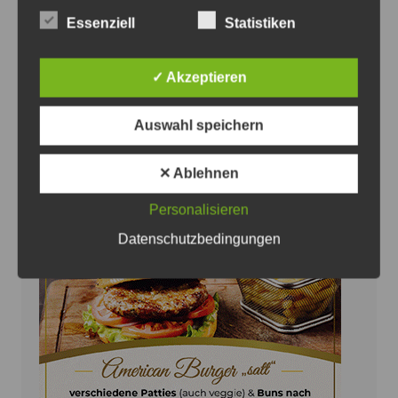
Straßenbahnverkehr - Foto: Antonius Georg
Essenziell
Statistiken
Oldtimertag im Straßenbahn-Museum
2026
✓ Akzeptieren
8. August 2026
0
Auswahl speichern
✕ Ablehnen
Personalisieren
Anzeige
Datenschutzbedingungen