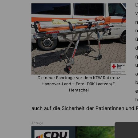
D
v
n
n
ü
d
g
u
a
Die neue Fahrtrage vor dem KTW Rotkreuz
b
Hannover-Land – Foto: DRK Laatzen/F.
Hentschel
e
b
auch auf die Sicherheit der Patientinnen und 
Anzeige