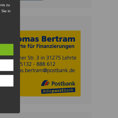
nis zu
 Sie in
Anzeige