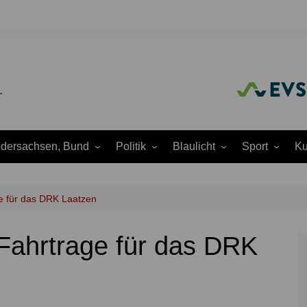
edersachsen, Bund
Politik
Blaulicht
Sport
Ku
Amtliche
Feuerwehr
Baseball
A
Bekanntmachungen
Justiz
Fußball
A
e für das DRK Laatzen
Ausschüsse
Polizei
Handball
J
Europapolitik
ahrtrage für das DRK
ion
Rettungsdienst
Laufen
K
Ortsrat
THW
Leichtathletik
K
Parteien
Wasserrettung
Motorsport
K
Region Hannover