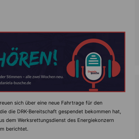
Zoll
Reitsport
K
Stadtrat
Schießen
Li
Überregionale Politik
Tennis/Tischt
T
Verwaltung
Wassersport
V
Wahlen
V
V
Z
reuen sich über eine neue Fahrtrage für den
 die die DRK-Bereitschaft gespendet bekommen hat,
aus dem Werksrettungsdienst des Energiekonzern
am berichtet.