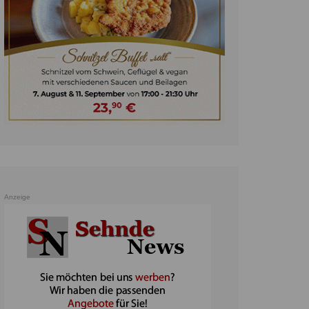
unst
teratur
ennis
heater
ereine
erkehr
orträge
oo
Anzeige