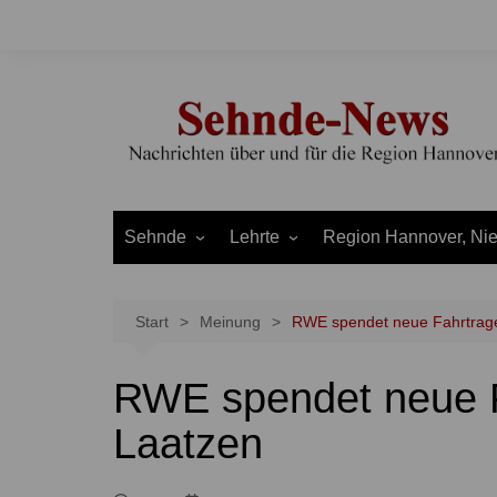
Zum
Inhalt
springen
Sehnde
Lehrte
Region Hannover, Ni
Bilm
Ahlten
Burgdorf
Bolzum
Aligse
Uetze
Start
Meinung
RWE spendet neue Fahrtrag
Dolgen
Arpke
Stadt Hannover
RWE spendet neue F
Evern
Hämelerwald
LEADER und Bördereg
Gretenberg
Immensen
Land Niedersachsen
Laatzen
Haimar
Kolshorn