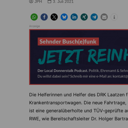
Höver
Lehrte
JPH
3. Juli 2021
Ilten
Ramhorst
Klein Lobke
Röddensen
Anzeige
Köthenwald
Sievershausen
Müllingen
Steinwedel
Rethmar
Sehnde
Wassel
Wehmingen
Wirringen
Die Helferinnen und Helfer des DRK Laatzen f
Krankentransportwagen. Die neue Fahrtrage,
ist eine generalüberholte und TÜV-geprüfte 
RWE, wie Bereitschaftsleiter Dr. Holger Bartr