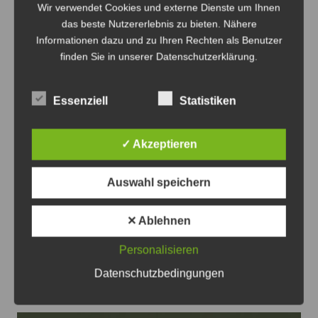
Wir verwendet Cookies und externe Dienste um Ihnen
das beste Nutzererlebnis zu bieten. Nähere
Anzeige
Informationen dazu und zu Ihren Rechten als Benutzer
finden Sie in unserer Datenschutzerklärung.
Essenziell
Statistiken
Anzeige
✓ Akzeptieren
Auswahl speichern
✕ Ablehnen
Beitragsnavigation
Zurück
Weiter
Personalisieren
Datenschutzbedingungen
Das könnte Sie auch interessieren