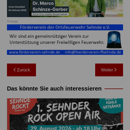
Anzeige
Beitragsnavigation
Zurück
Weiter
Das könnte Sie auch interessieren