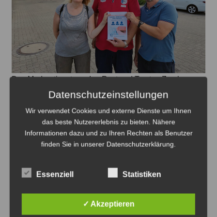
Das Moderationsteam Ina Rust und Torsten Zemke
zusammen mit Grund-Mitarbeiter Frank Rose (v.li.) vor
Datenschutzeinstellungen
dem Veranstaltungsort in der Everner Straße - Foto: Hof
Wir verwendet Cookies und externe Dienste um Ihnen
Zwölf
das beste Nutzererlebnis zu bieten. Nähere
Informationen dazu und zu Ihren Rechten als Benutzer
Wahlpodium zum Thema Umwelt,
finden Sie in unserer Datenschutzerklärung.
Wirtschaft und Energie in Lehrte
7. August 2026
0
Essenziell
Statistiken
✓ Akzeptieren