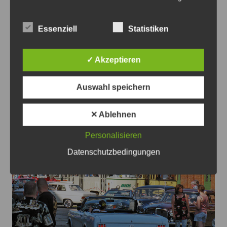
Essenziell
Statistiken
Die Kandidaten für Ilten sind Anne-Cécile Blanc, Judith
Schmidt-Van Die, Sandy Steve Choitz, Helima Grüßing
und Laura Weber (v.li.) – Foto: Grüne
✓ Akzeptieren
Grüne stellen Kandidaten für den
Auswahl speichern
Ortsrat Ilten vor
8. August 2026
0
✕ Ablehnen
Personalisieren
Datenschutzbedingungen