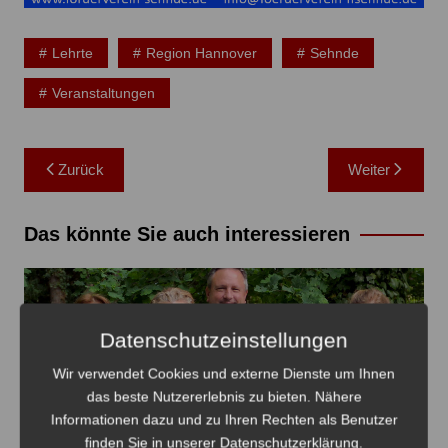
Lehrte
Region Hannover
Sehnde
Veranstaltungen
Beitragsnavigation
Zurück
Weiter
Das könnte Sie auch interessieren
Datenschutzeinstellungen
Wir verwendet Cookies und externe Dienste um Ihnen
das beste Nutzererlebnis zu bieten. Nähere
Informationen dazu und zu Ihren Rechten als Benutzer
finden Sie in unserer Datenschutzerklärung.