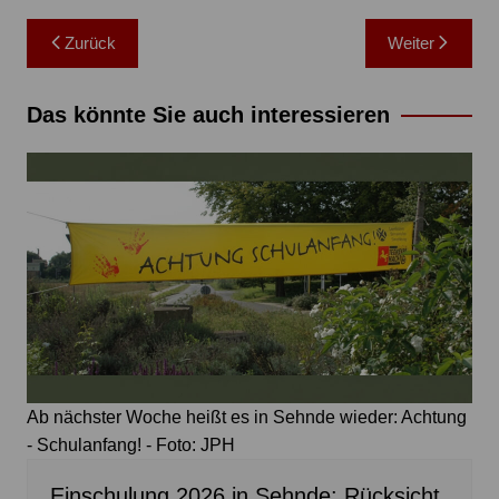
Beitragsnavigation
Zurück
Weiter
Das könnte Sie auch interessieren
Ab nächster Woche heißt es in Sehnde wieder: Achtung
- Schulanfang! - Foto: JPH
Einschulung 2026 in Sehnde: Rücksicht