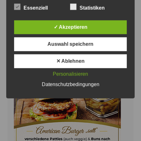
JPH
Essenziell
Statistiken
Mann zu Fuß auf der A 7 unterwegs –
Polizei sucht Zeugen
✓ Akzeptieren
5. August 2026
0
Auswahl speichern
✕ Ablehnen
Personalisieren
Anzeige
Datenschutzbedingungen