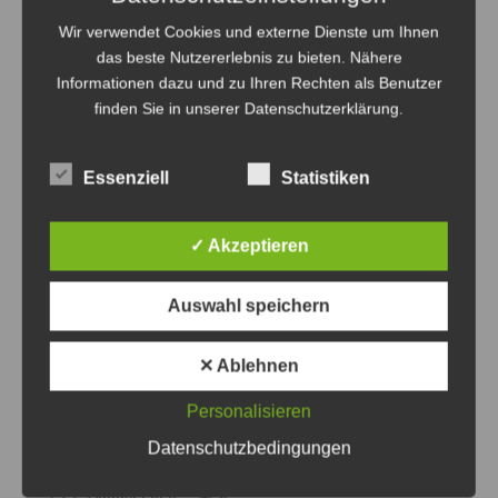
Wir verwendet Cookies und externe Dienste um Ihnen
das beste Nutzererlebnis zu bieten. Nähere
Informationen dazu und zu Ihren Rechten als Benutzer
finden Sie in unserer Datenschutzerklärung.
Essenziell
Statistiken
✓ Akzeptieren
Spannende Rennen und tolles Rahmenprogramm
erwarten die Besucher des VGH Renntages auf der
Auswahl speichern
Neuen Bult - Foto: Hannoverscher Rennverein
✕ Ablehnen
Spitzensport und großes
Familienprogramm auf der
Personalisieren
Galopprennbahn Neuen Bult am
Datenschutzbedingungen
Sonntag
7. August 2026
0