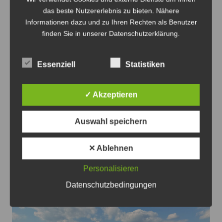
das beste Nutzererlebnis zu bieten. Nähere
Informationen dazu und zu Ihren Rechten als Benutzer
finden Sie in unserer Datenschutzerklärung.
Essenziell
Statistiken
✓ Akzeptieren
Oldtimer verteilt auf dem Gelände des HSM mit dem
Auswahl speichern
Straßenbahnverkehr - Foto: Antonius Georg
Oldtimertag im Straßenbahn-Museum
✕ Ablehnen
2026
Personalisieren
8. August 2026
0
Datenschutzbedingungen