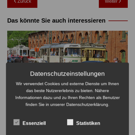
Zurück
Weiter
Das könnte Sie auch interessieren
Datenschutzeinstellungen
Wir verwendet Cookies und externe Dienste um Ihnen
das beste Nutzererlebnis zu bieten. Nähere
Informationen dazu und zu Ihren Rechten als Benutzer
Oldtimer verteilt auf dem Gelände des HSM mit dem
finden Sie in unserer Datenschutzerklärung.
Straßenbahnverkehr - Foto: Antonius Georg
Oldtimertag im Straßenbahn-Museum
Essenziell
Statistiken
2026