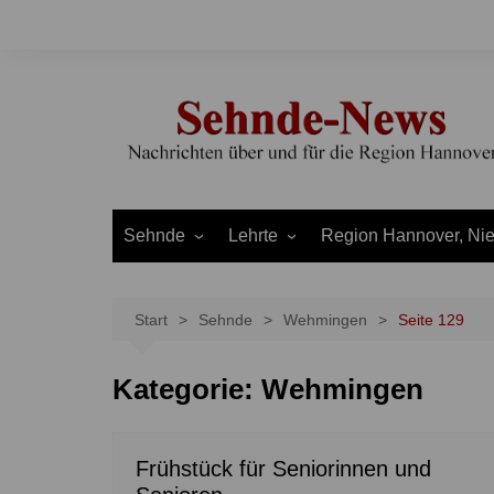
Zum
Inhalt
springen
Sehnde
Lehrte
Region Hannover, Ni
Bilm
Ahlten
Burgdorf
Bolzum
Aligse
Uetze
Start
Sehnde
Wehmingen
Seite 129
Dolgen
Arpke
Stadt Hannover
Kategorie:
Wehmingen
Evern
Hämelerwald
LEADER und Bördereg
Gretenberg
Immensen
Land Niedersachsen
Haimar
Kolshorn
Frühstück für Seniorinnen und