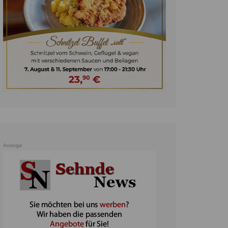
unst
teratur
ennis
heater
ereine
erkehr
orträge
oo
Anzeige