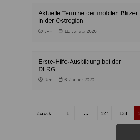
Aktuelle Termine der mobilen Blitzer
in der Ostregion
JPH
11. Januar 2020
Erste-Hilfe-Ausbildung bei der
DLRG
Red
6. Januar 2020
Seitennummerierung
Zurück
1
…
127
128
der
Beiträge