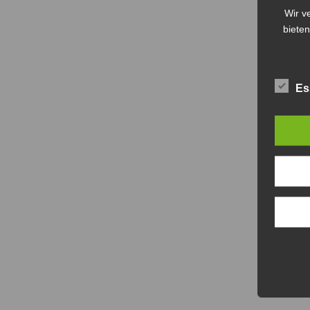
Wir v
bieten
Es