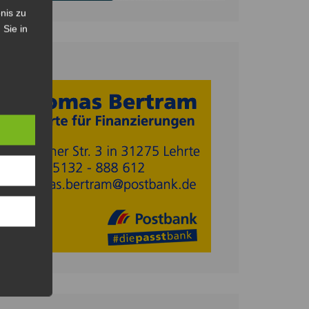
nis zu
 Sie in
Anzeige