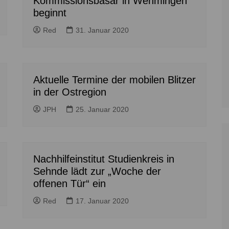
Kommissionsbasar in Wehmingen
Zoll
Reitsport
K
Stadtrat
beginnt
Schießen
Li
Überregionale Politik
Red
31. Januar 2020
Tennis/Tischt
T
Verwaltung
Wassersport
V
Wahlen
V
Aktuelle Termine der mobilen Blitzer
V
in der Ostregion
Z
JPH
25. Januar 2020
Nachhilfeinstitut Studienkreis in
Sehnde lädt zur „Woche der
offenen Tür“ ein
Red
17. Januar 2020