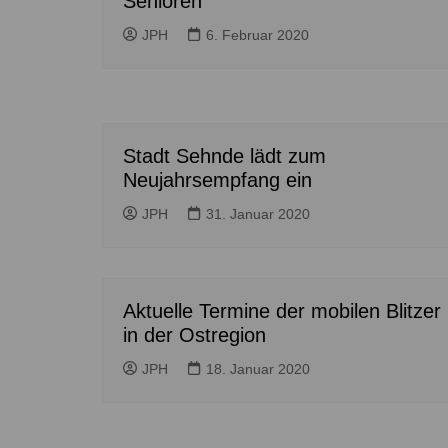
Senioren
Höver
Lehrte
JPH
6. Februar 2020
Ilten
Ramhorst
Klein Lobke
Röddensen
Köthenwald
Sievershausen
Müllingen
Steinwedel
Stadt Sehnde lädt zum
Rethmar
Neujahrsempfang ein
Sehnde
JPH
31. Januar 2020
Wassel
Wehmingen
Wirringen
Aktuelle Termine der mobilen Blitzer
in der Ostregion
JPH
18. Januar 2020