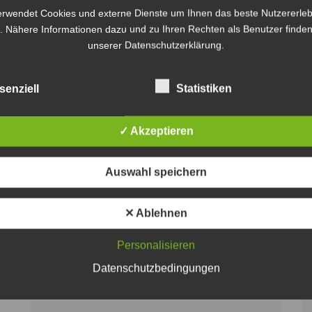
erwendet Cookies und externe Dienste um Ihnen das beste Nutzererleb
Krimi in der Kirche: Spannende
. Nähere Informationen dazu und zu Ihren Rechten als Benutzer finden
unserer Datenschutzerklärung.
Momente in Ilten
JPH
8. November 2023
senziell
Statistiken
✓ Akzeptieren
Auswahl speichern
✕ Ablehnen
Personalisieren
Datenschutzbedingungen
In den Ferien haben die Büchereien bis auf Ilten
geschlossen - Foto: JPH