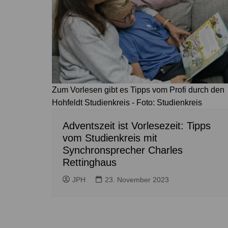
Höver
Lehrte
Ilten
Ramhorst
Klein Lobke
Röddensen
Köthenwald
Sievershausen
Müllingen
Steinwedel
Rethmar
Zum Vorlesen gibt es Tipps vom Profi durch den
Hohfeldt Studienkreis - Foto: Studienkreis
Sehnde
Wassel
Adventszeit ist Vorlesezeit: Tipps
Wehmingen
vom Studienkreis mit
Synchronsprecher Charles
Wirringen
Rettinghaus
JPH
23. November 2023