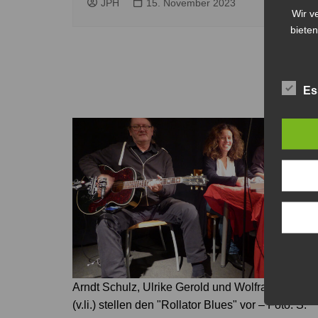
JPH
15. November 2023
Wir v
bieten
Es
Arndt Schulz, Ulrike Gerold und Wolfram Hänel
(v.li.) stellen den "Rollator Blues" vor – Foto: S.