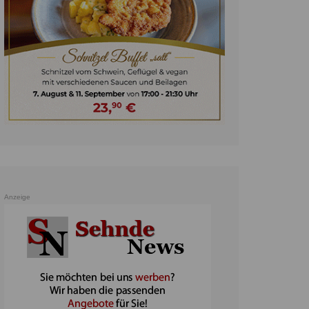
unst
teratur
ennis
heater
ereine
erkehr
orträge
oo
Anzeige