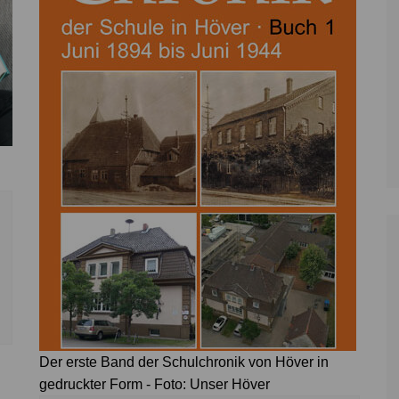
Zoll
Reitsport
K
Stadtrat
Schießen
Li
Überregionale Politik
Tennis/Tischt
T
Verwaltung
Wassersport
V
Wahlen
V
V
Z
Der erste Band der Schulchronik von Höver in
gedruckter Form - Foto: Unser Höver