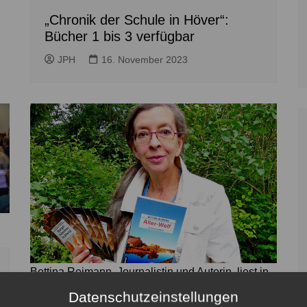
„Chronik der Schule in Höver“:
Bücher 1 bis 3 verfügbar
JPH
16. November 2023
Bettina Reimann, Journalistin und Autorin, liest in
der Barockkirche in Ilten aus ihrem neuen
Datenschutzeinstellungen
Heimatkrimi aus dem Allertal - Foto: Privat