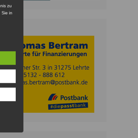
nis zu
 Sie in
Anzeige