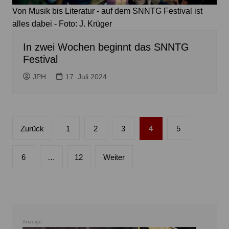
Von Musik bis Literatur - auf dem SNNTG Festival ist
alles dabei - Foto: J. Krüger
In zwei Wochen beginnt das SNNTG
Festival
JPH
17. Juli 2024
Seitennummerierung
Zurück
1
2
3
4
5
der
Beiträge
6
…
12
Weiter
Anzeige