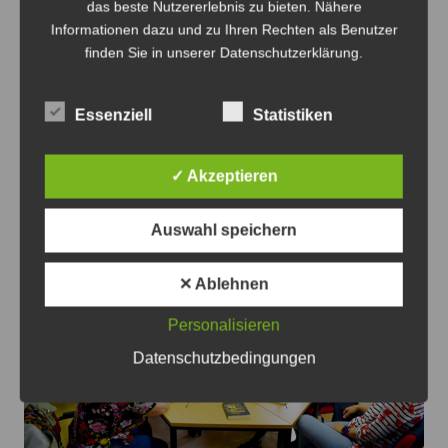
das beste Nutzererlebnis zu bieten. Nähere
Informationen dazu und zu Ihren Rechten als Benutzer
Zahlreiche Texte, Gedichte und Zeichnungen enthält der
finden Sie in unserer Datenschutzerklärung.
neue Kalender "Neues fliegt in der Luft" der Wortfinder -
Foto: Klinikum Wahrendorff
Essenziell
Statistiken
„Neues fliegt in der Luft“ – Wortfinder
aus Sehnde waren wieder aktiv
✓ Akzeptieren
JPH
14. September 2024
Auswahl speichern
✕ Ablehnen
Personalisieren
Datenschutzbedingungen