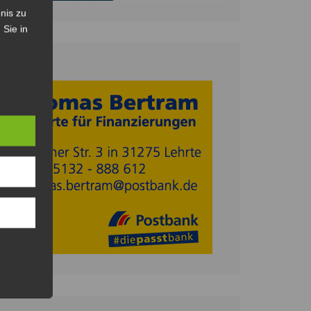
nis zu
 Sie in
Anzeige