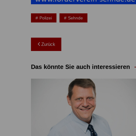
Polizei
Sehnde
Beitragsnavigation
Zurück
Das könnte Sie auch interessieren