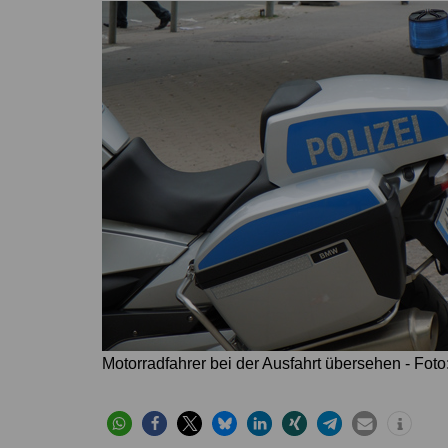
Höver
Lehrte
Ilten
Ramhorst
Klein Lobke
Röddensen
Köthenwald
Sievershausen
Müllingen
Steinwedel
Rethmar
Sehnde
Wassel
Wehmingen
Wirringen
Motorradfahrer bei der Ausfahrt übersehen - Fot