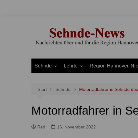
Zum
Inhalt
springen
Sehnde
Lehrte
Region Hannover, Ni
Bilm
Ahlten
Burgdorf
Bolzum
Aligse
Uetze
Start
Sehnde
Motorradfahrer in Sehnde üb
Dolgen
Arpke
Stadt Hannover
Motorradfahrer in 
Evern
Hämelerwald
LEADER und Bördereg
Gretenberg
Immensen
Land Niedersachsen
Red
16. November 2022
Haimar
Kolshorn