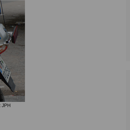
Zoll
Reitsport
K
Stadtrat
Schießen
Li
Überregionale Politik
Tennis/Tischt
T
Verwaltung
Wassersport
V
Wahlen
V
V
Z
o: JPH