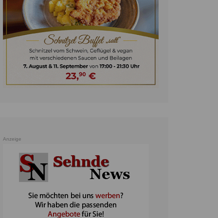
unst
teratur
ennis
heater
ereine
erkehr
orträge
oo
Anzeige