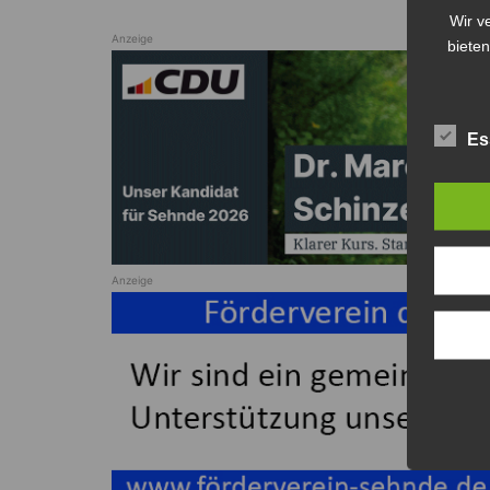
Wir v
Anzeige
bieten
Es
Anzeige