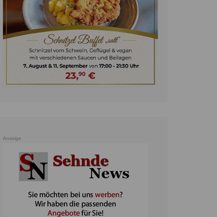
unst
teratur
ennis
heater
ereine
erkehr
orträge
oo
Anzeige