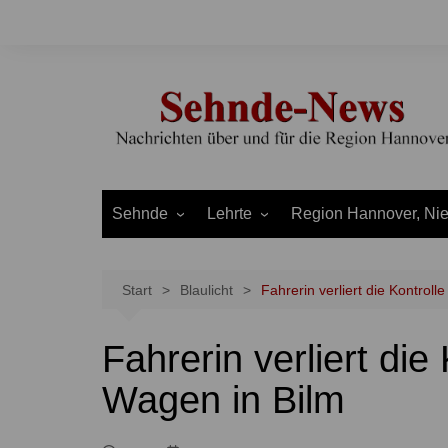
Zum
Inhalt
springen
Sehnde
Lehrte
Region Hannover, Ni
Bilm
Ahlten
Burgdorf
Bolzum
Aligse
Uetze
Start
Blaulicht
Fahrerin verliert die Kontroll
Dolgen
Arpke
Stadt Hannover
Fahrerin verliert die
Evern
Hämelerwald
LEADER und Bördereg
Gretenberg
Immensen
Land Niedersachsen
Wagen in Bilm
Haimar
Kolshorn