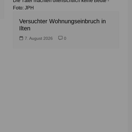
Die Täter machten offensichtlich keine Beute -
Foto: JPH
Versuchter Wohnungseinbruch in
Ilten
7. August 2026
0