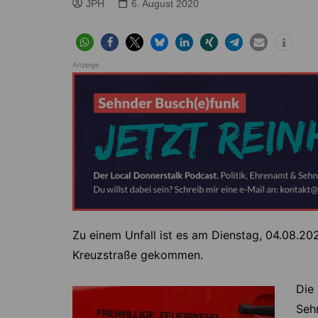
Höver
Lehrte
JPH
6. August 2020
Ilten
Ramhorst
Klein Lobke
Röddensen
Anzeige
Köthenwald
Sievershausen
Müllingen
Steinwedel
Rethmar
Sehnde
Wassel
Wehmingen
Wirringen
Zu einem Unfall ist es am Dienstag, 04.08.202
Kreuzstraße gekommen.
Die 
Seh