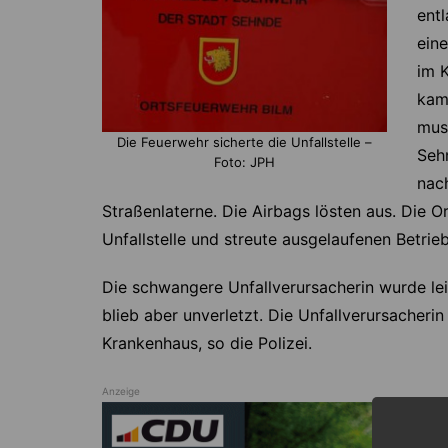
entl
ein
im 
kam
mus
Die Feuerwehr sicherte die Unfallstelle –
Sehn
Foto: JPH
nach
Straßenlaterne. Die Airbags lösten aus. Die 
Unfallstelle und streute ausgelaufenen Betrie
Die schwangere Unfallverursacherin wurde leic
blieb aber unverletzt. Die Unfallverursacheri
Krankenhaus, so die Polizei.
Anzeige