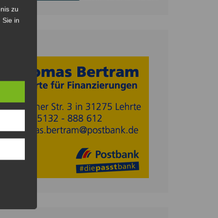
nis zu
 Sie in
Anzeige