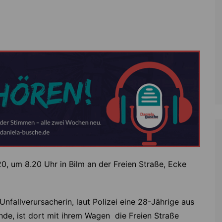
Zoll
Reitsport
K
Stadtrat
Schießen
Li
Überregionale Politik
Tennis/Tischt
T
Verwaltung
Wassersport
V
Wahlen
V
V
Z
0, um 8.20 Uhr in Bilm an der Freien Straße, Ecke
Unfallverursacherin, laut Polizei eine 28-Jährige aus
nde, ist dort mit ihrem Wagen die Freien Straße