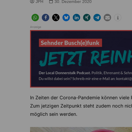
Höver
Lehrte
JPH
30. Dezember 2020
Ilten
Ramhorst
Klein Lobke
Röddensen
Anzeige
Köthenwald
Sievershausen
Müllingen
Steinwedel
Rethmar
Sehnde
Wassel
Wehmingen
Wirringen
In Zeiten der Corona-Pandemie können viele P
Zum jetzigen Zeitpunkt steht zudem noch nic
möglich sein werden.