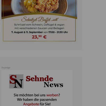
unst
teratur
ennis
heater
ereine
erkehr
orträge
oo
Anzeige