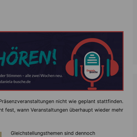
Zoll
Reitsport
K
Stadtrat
Schießen
Li
Überregionale Politik
Tennis/Tischt
T
Verwaltung
Wassersport
V
Wahlen
V
V
Z
räsenzveranstaltungen nicht wie geplant stattfinden.
ht fest, wann Veranstaltungen überhaupt wieder mehr
Gleichstellungsthemen sind dennoch