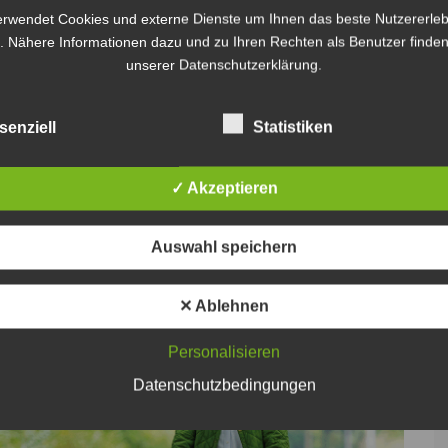
f gemeinsam mit Franziska Albers von der AWO-
erwendet Cookies und externe Dienste um Ihnen das beste Nutzererleb
und viele wichtige Informationen zum Thema
. Nähere Informationen dazu und zu Ihren Rechten als Benutzer finden
.
unserer Datenschutzerklärung.
e Zuhörerinnen verfolgt. Eine weitere Ausgabe ist
senziell
Statistiken
mepage der Stadt Sehnde
veröffentlicht. In dieser
besondere Jahr und die unterschiedlichen
✓ Akzeptieren
Frauen und Männer hat.
ung in die neue Podcast-Reihe sind
über die
Auswahl speichern
✕ Ablehnen
Personalisieren
Datenschutzbedingungen