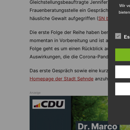
Gleichstellungsbeauftragte Jennifer Glandor
Wir v
Frauenberatungsstelle ein Gespräch geführt 
bieten
häusliche Gewalt aufgegriffen (
SN berichtete
)
Die erste Folge der Reihe haben bereits einig
Es
momentan in Vorbereitung und ist auf der
Ho
Folge geht es um einen Rückblick auf dieses 
Auswirkungen, die die Corona-Pandemie auf 
Das erste Gespräch sowie eine kurze Einführ
Homepage der Stadt Sehnde
anzuhören.
Anzeige