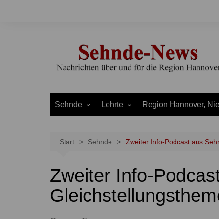
Zum
Inhalt
springen
Sehnde
Lehrte
Region Hannover, Ni
Bilm
Ahlten
Burgdorf
Bolzum
Aligse
Uetze
Start
Sehnde
Zweiter Info-Podcast aus Seh
Dolgen
Arpke
Stadt Hannover
Zweiter Info-Podcas
Evern
Hämelerwald
LEADER und Bördereg
Gretenberg
Immensen
Land Niedersachsen
Gleichstellungsthe
Haimar
Kolshorn