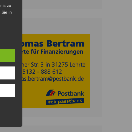
nis zu
 Sie in
Anzeige