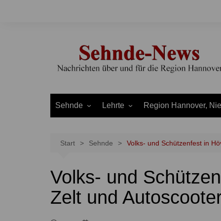
Zum
Inhalt
springen
Sehnde
Lehrte
Region Hannover, Ni
Bilm
Ahlten
Burgdorf
Bolzum
Aligse
Uetze
Start
Sehnde
Volks- und Schützenfest in Hö
Dolgen
Arpke
Stadt Hannover
Volks- und Schützen
Evern
Hämelerwald
LEADER und Bördereg
Gretenberg
Immensen
Land Niedersachsen
Zelt und Autoscoote
Haimar
Kolshorn