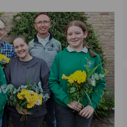
Zoll
Reitsport
K
Stadtrat
Schießen
Li
Überregionale Politik
Tennis/Tischt
T
Verwaltung
Wassersport
V
Wahlen
V
V
Z