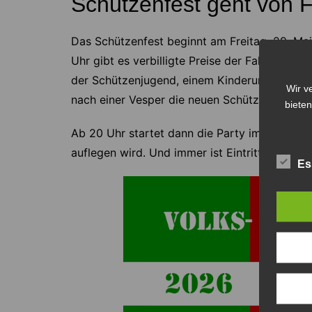
Schützenfest geht von F
Das Schützenfest beginnt am Freitag, 29. Mai
Uhr gibt es verbilligte Preise der Fahrgeschäf
der Schützenjugend, einem Kinderumzug und
Wir v
nach einer Vesper die neuen Schützenkönigin
bieten
Ab 20 Uhr startet dann die Party im Zelt mit
auflegen wird. Und immer ist Eintritt frei.
Es