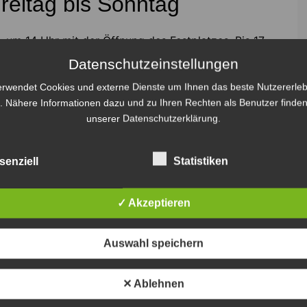
reitag bis Sonntag
, um 14 Uhr mit der Öffnung des Festplatzes. Bis 17
te. Weiter geht es mit einer Kaffeetafel, Vorführungen
Datenschutzeinstellungen
 dem Abholen der Majestäten 2025, bevor ab 19 Uhr
erwendet Cookies und externe Dienste um Ihnen das beste Nutzererleb
nen und -könige proklamiert werden.
. Nähere Informationen dazu und zu Ihren Rechten als Benutzer finden
unserer Datenschutzerklärung.
 DJ Kai, der auch an den nächsten beiden Tagen
senziell
Statistiken
✓ Akzeptieren
Auswahl speichern
✕ Ablehnen