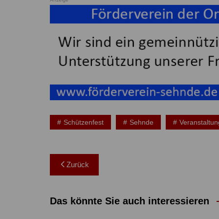
Schützenfest
Sehnde
Veranstaltu
Beitragsnavigation
Zurück
Das könnte Sie auch interessieren