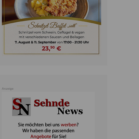
unst
teratur
ennis
heater
ereine
erkehr
orträge
oo
Anzeige