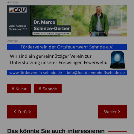
Anzeige
Anzeige
Kultur
Sehnde
Beitragsnavigation
Zurück
Weiter
Das könnte Sie auch interessieren