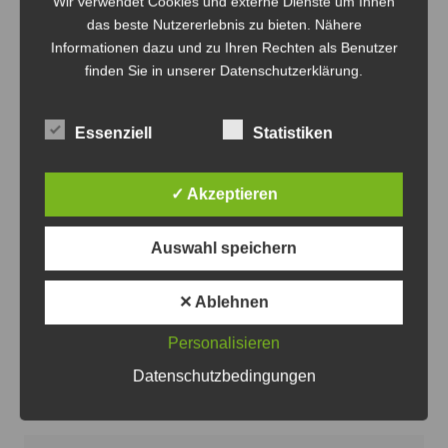
Wir verwendet Cookies und externe Dienste um Ihnen
das beste Nutzererlebnis zu bieten. Nähere
Informationen dazu und zu Ihren Rechten als Benutzer
finden Sie in unserer Datenschutzerklärung.
Essenziell
Statistiken
✓ Akzeptieren
Ab nächster Woche heißt es in Sehnde wieder: Achtung
- Schulanfang! - Foto: JPH
Auswahl speichern
Einschulung 2026 in Sehnde: Rücksicht
nehmen
✕ Ablehnen
6. August 2026
0
Personalisieren
Datenschutzbedingungen