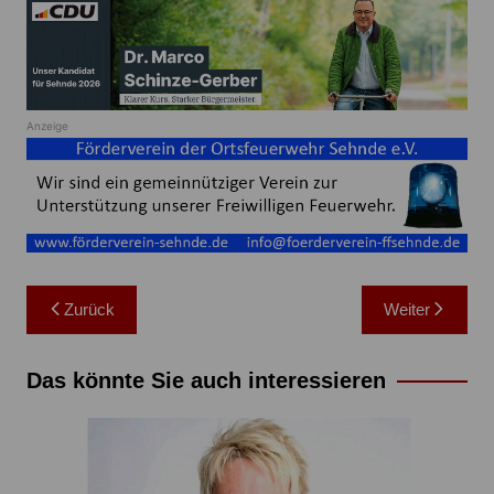
Anzeige
Beitragsnavigation
Zurück
Weiter
Das könnte Sie auch interessieren