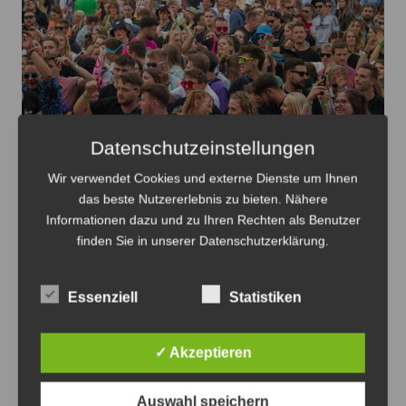
Auch in diesem Jahr werden wieder viele Gäste an der
Datenschutzeinstellungen
Eiche in Ilten erwartet - Foto: LAK/Archiv
Wir verwendet Cookies und externe Dienste um Ihnen
Oakhill Festival setzt erneut auf sein
das beste Nutzererlebnis zu bieten. Nähere
erfolgreiches Zwei-Tage-Konzept
Informationen dazu und zu Ihren Rechten als Benutzer
finden Sie in unserer Datenschutzerklärung.
4. August 2026
0
Essenziell
Statistiken
✓ Akzeptieren
Anzeige
Auswahl speichern