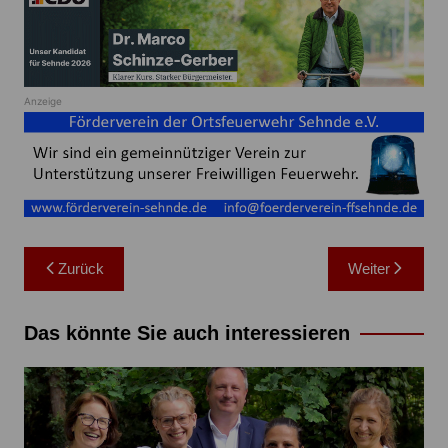
Anzeige
Beitragsnavigation
Zurück
Weiter
Das könnte Sie auch interessieren