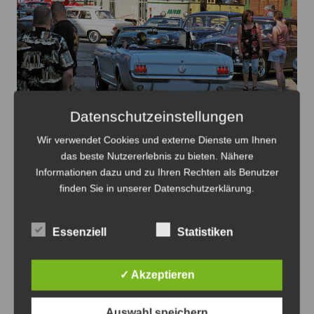
Oldtimer verteilt auf dem Gelände des HSM mit dem
Datenschutzeinstellungen
Straßenbahnverkehr - Foto: Antonius Georg
Wir verwendet Cookies und externe Dienste um Ihnen
das beste Nutzererlebnis zu bieten. Nähere
Oldtimertag im Straßenbahn-Museum
Informationen dazu und zu Ihren Rechten als Benutzer
2026
finden Sie in unserer Datenschutzerklärung.
8. August 2026
0
Essenziell
Statistiken
✓ Akzeptieren
Anzeige
Auswahl speichern