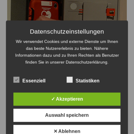
Datenschutzeinstellungen
Wir verwendet Cookies und externe Dienste um Ihnen
das beste Nutzererlebnis zu bieten. Nähere
Informationen dazu und zu Ihren Rechten als Benutzer
finden Sie in unserer Datenschutzerklärung.
Die Defibrillatoren können Leben retten - Foto:
JPH/Archiv
Essenziell
Statistiken
Volksbank eG verlost VRhilft-
Defibrillatoren an Vereine
✓ Akzeptieren
8. August 2026
0
Auswahl speichern
✕ Ablehnen