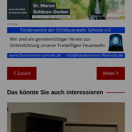
Anzeige
Beitragsnavigation
Zurück
Weiter
Das könnte Sie auch interessieren