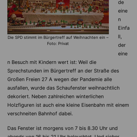
de
eine
n
Einfa
ll,
Die SPD stimmt im Bürgertreff auf Weihnachten ein –
Foto: Privat
der
eine
n Besuch mit Kindern wert ist: Weil die
Sprechstunden im Bürgertreff an der Straße des
Großen Freien 27 A wegen der Pandemie alle
ausfallen, wurde das Schaufenster weihnachtlich
dekoriert. Neben zahlreichen winterlichen
Holzfiguren ist auch eine kleine Eisenbahn mit einem
verschneiten Bahnhof dabei.
Das Fenster ist morgens von 7 bis 8.30 Uhr und
abends von 16 bis 21 Uhr beleuchtet. Und sicher