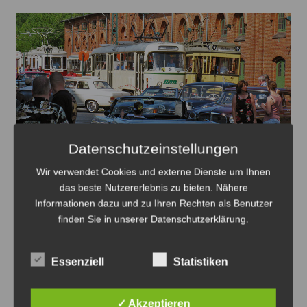
Datenschutzeinstellungen
Wir verwendet Cookies und externe Dienste um Ihnen
Oldtimer verteilt auf dem Gelände des HSM mit dem
das beste Nutzererlebnis zu bieten. Nähere
Straßenbahnverkehr - Foto: Antonius Georg
Informationen dazu und zu Ihren Rechten als Benutzer
finden Sie in unserer Datenschutzerklärung.
Oldtimertag im Straßenbahn-Museum
2026
Essenziell
Statistiken
8. August 2026
0
✓ Akzeptieren