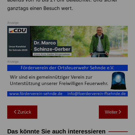
ganztags einen Besuch wert.
Anzeige
Anzeige
Beitragsnavigation
Zurück
Weiter
Das könnte Sie auch interessieren