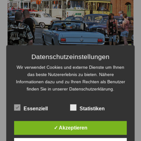
Datenschutzeinstellungen
Oldtimer verteilt auf dem Gelände des HSM mit dem
Straßenbahnverkehr - Foto: Antonius Georg
Wir verwendet Cookies und externe Dienste um Ihnen
das beste Nutzererlebnis zu bieten. Nähere
Oldtimertag im Straßenbahn-Museum
Informationen dazu und zu Ihren Rechten als Benutzer
2026
finden Sie in unserer Datenschutzerklärung.
8. August 2026
0
Essenziell
Statistiken
✓ Akzeptieren
Anzeige