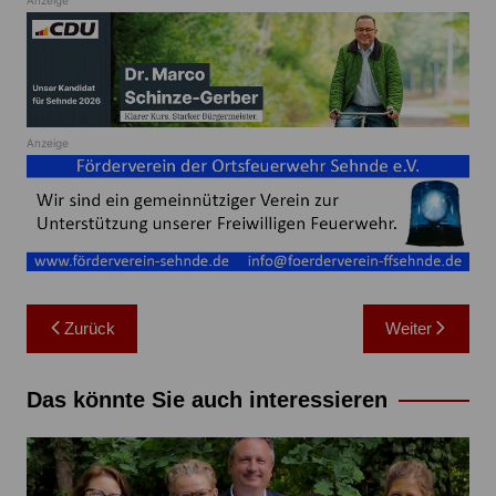
Anzeige
Anzeige
Beitragsnavigation
Zurück
Weiter
Das könnte Sie auch interessieren