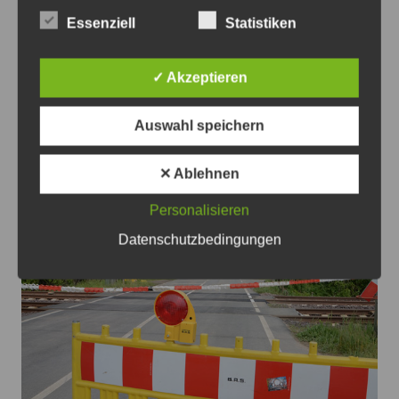
Gülten Gailus beim Freiluft-Yoga am Zaun von Hof 12 -
Essenziell
Statistiken
Foto: Gülten Gailus
Freiluft-Yoga in Lehrte
✓ Akzeptieren
5. August 2026
0
Auswahl speichern
✕ Ablehnen
Personalisieren
Datenschutzbedingungen