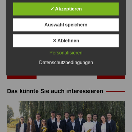
✓ Akzeptieren
Anzeige
Auswahl speichern
✕ Ablehnen
Personalisieren
Datenschutzbedingungen
Beitragsnavigation
Zurück
Weiter
Das könnte Sie auch interessieren