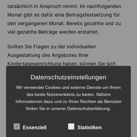
tatsächlich in Anspruch nimmt. Im nachfolgenden
Monat gibt es dafür eine Beitragsfestsetzung für
den vergangenen Monat. Bereits gezahlte und zu
viel gezahlte Beiträge werden erstattet.
Sollten Sie Fragen zu der individuellen
Ausgestaltung des Angebotes Ihrer
Kindertageseinrichtung haben, können Sie sich
gerne unter den Telefonnummern 05132/505-3257,
Datenschutzeinstellungen
-3258, -3259, -3260 oder per E-Mail an
kita-
Wir verwendet Cookies und externe Dienste um Ihnen
verwaltung@lehrte.de
an die Verwaltung der Stadt
das beste Nutzererlebnis zu bieten. Nähere
Lehrte oder direkt an Ihre Kindertageseinrichtung
Informationen dazu und zu Ihren Rechten als Benutzer
wenden.
finden Sie in unserer Datenschutzerklärung.
Anzeige
Essenziell
Statistiken