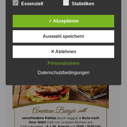
Essenziell
Statistiken
B 65/Südschnellweg: Strecke
Montagnacht gesperrt
✓ Akzeptieren
7. August 2026
0
Auswahl speichern
✕ Ablehnen
Personalisieren
Anzeige
Datenschutzbedingungen