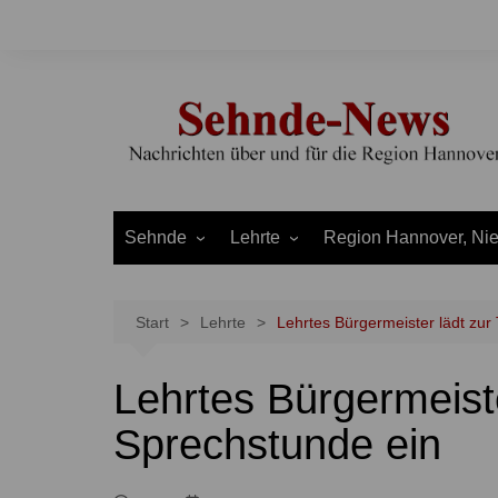
Zum
Inhalt
springen
Sehnde
Lehrte
Region Hannover, Ni
Bilm
Ahlten
Burgdorf
Bolzum
Aligse
Uetze
Start
Lehrte
Lehrtes Bürgermeister lädt zur
Dolgen
Arpke
Stadt Hannover
Lehrtes Bürgermeiste
Evern
Hämelerwald
LEADER und Bördereg
Gretenberg
Immensen
Land Niedersachsen
Sprechstunde ein
Haimar
Kolshorn