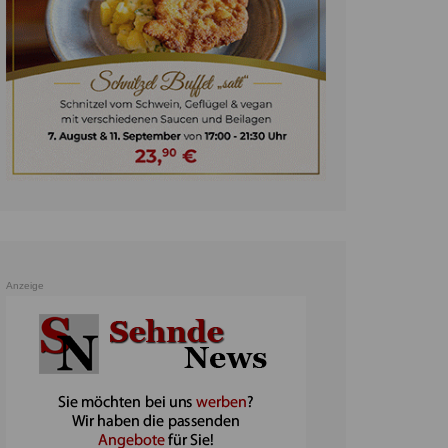
unst
teratur
ennis
heater
ereine
erkehr
orträge
oo
Anzeige