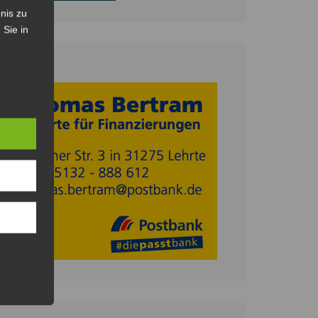
nis zu
 Sie in
Anzeige