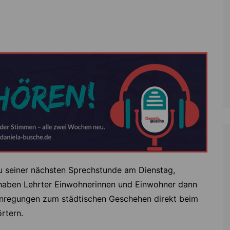
Zoll
Reitsport
K
Stadtrat
Schießen
Li
Überregionale Politik
Tennis/Tischt
T
Verwaltung
Wassersport
V
Wahlen
V
V
Z
zu seiner nächsten Sprechstunde am Dienstag,
hr haben Lehrter Einwohnerinnen und Einwohner dann
 Anregungen zum städtischen Geschehen direkt beim
rtern.