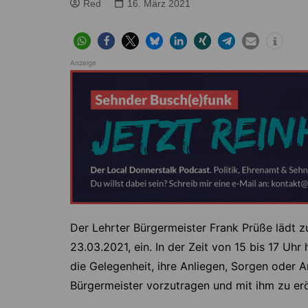
Höver
Lehrte
Red
16. März 2021
Ilten
Ramhorst
Klein Lobke
Röddensen
Anzeige
Köthenwald
Sievershausen
Müllingen
Steinwedel
Rethmar
Sehnde
Wassel
Wehmingen
Wirringen
Der Lehrter Bürgermeister Frank Prüße lädt 
23.03.2021, ein. In der Zeit von 15 bis 17 U
die Gelegenheit, ihre Anliegen, Sorgen oder
Bürgermeister vorzutragen und mit ihm zu erö