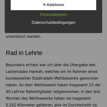
Organisationen der Kernstadt konnten einen Antrag
✕ Ablehnen
auf die Vergabe von Ortratsmitteln stellen. Zur
Personalisieren
Verfügung wurden 30.000 Euro gestellt. Mit der
Datenschutzbedingungen
Vergabe der Ortsratsmittel konnten unter anderem
soziale Projekte und sportliche Aktivitäten
unterstützt werden.
Rad in Lehrte
Besonders erfreut war ich über die Übergabe des
Lastenrades Hannah, welches wir im Rahmen eines
bundesweiten Stadtradeln-Wettbewerbs gewonnen
haben. An dem Wettbewerb haben insgesamt 23 der
40 Lehrter Ratsmitglieder teilgenommen. In den drei
Wochen des Wettbewerbs haben sie insgesamt
5.202 Kilometer gefahren, also im Durchschnitt ca.