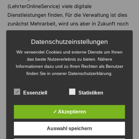
(LehrterOnlineService) viele digitale
Dienstleistungen finden. Für die Verwaltung ist dies
zunächst Mehrarbeit, wird uns aber in Zukunft noch
effizienter machen, was dringend erforderlich sein
wird, da der Fachkräftemangel auch die öffentliche
Datenschutzeinstellungen
Verwaltung trifft. Wir stellen uns dieser
Wir verwendet Cookies und externe Dienste um Ihnen
Herausforderung und machen die Stadtverwaltung
das beste Nutzererlebnis zu bieten. Nähere
Informationen dazu und zu Ihren Rechten als Benutzer
Lehrte zu einer hochattraktiven Arbeitgeberin mit
finden Sie in unserer Datenschutzerklärung.
vielen hochmotivierten Kolleginnen und Kollegen,
denen ich an dieser Stelle danke für ihren Einsatz für
unsere Stadt.
Essenziell
Statistiken
Was in den Ortschaften von Lehrte bereits seit
✓ Akzeptieren
vielen Jahren möglich war, wurde auch dieses Jahr
vom Rat der Stadt Lehrte für die Kernstadt Lehrte
Auswahl speichern
beschlossen. Vereine, Verbände und weitere