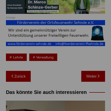
Anzeige
Lehrte
Verwaltung
Beitragsnavigation
Zurück
Weiter
Das könnte Sie auch interessieren