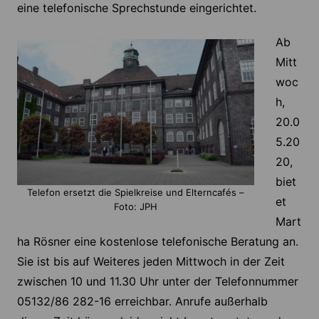
eine telefonische Sprechstunde eingerichtet.
Ab
Mitt
woc
h,
20.0
5.20
20,
biet
Telefon ersetzt die Spielkreise und Elterncafés –
et
Foto: JPH
Mart
ha Rösner eine kostenlose telefonische Beratung an.
Sie ist bis auf Weiteres jeden Mittwoch in der Zeit
zwischen 10 und 11.30 Uhr unter der Telefonnummer
05132/86 282-16 erreichbar. Anrufe außerhalb