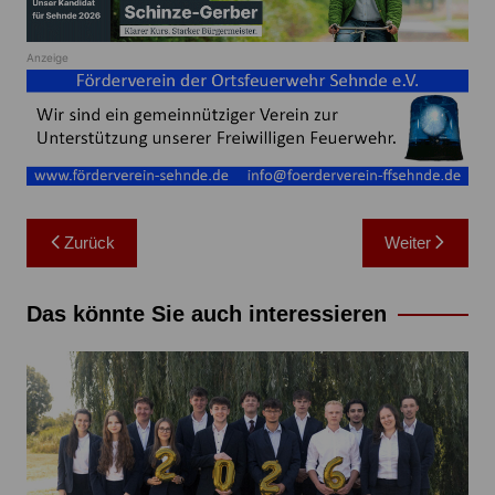
Anzeige
Beitragsnavigation
Zurück
Weiter
Das könnte Sie auch interessieren