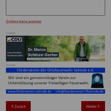
Größere Karte anzeigen
Anzeige
Anzeige
Beitragsnavigation
Zurück
Weiter