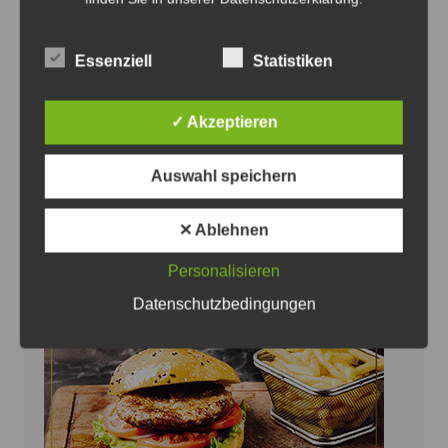
Eva Bender sichert den Frauenhäusern weitere
Essenziell
Statistiken
Unterstützung zu - Foto: SPD
SPD-Kandidatin Bender sichert
✓ Akzeptieren
Frauenhäusern und Beratungsstellen
Unterstützung zu
Auswahl speichern
6. August 2026
0
✕ Ablehnen
Personalisieren
Datenschutzbedingungen
Anzeige