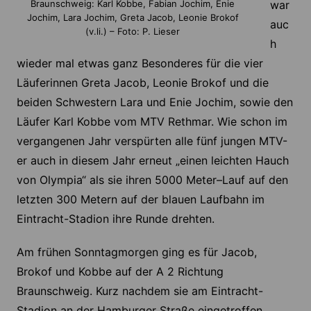
Braunschweig: Karl Kobbe, Fabian Jochim, Enie
war
Jochim, Lara Jochim, Greta Jacob, Leonie Brokof
auc
(v.li.) – Foto: P. Lieser
h
wieder mal etwas ganz Besonderes für die vier
Läuferinnen Greta Jacob, Leonie Brokof und die
beiden Schwestern Lara und Enie Jochim, sowie den
Läufer Karl Kobbe vom MTV Rethmar. Wie schon im
vergangenen Jahr verspürten alle fünf jungen MTV-
er auch in diesem Jahr erneut „einen leichten Hauch
von Olympia“ als sie ihren 5000 Meter–Lauf auf den
letzten 300 Metern auf der blauen Laufbahn im
Eintracht-Stadion ihre Runde drehten.
Am frühen Sonntagmorgen ging es für Jacob,
Brokof und Kobbe auf der A 2 Richtung
Braunschweig. Kurz nachdem sie am Eintracht-
Stadion an der Hamburger Straße eingetroffen