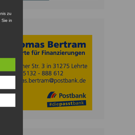
nis zu
 Sie in
Anzeige