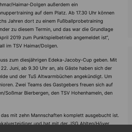
hmar/Haimar-Dolgen außerdem ein
nuppertraining auf dem Platz. Ab 17.30 Uhr können
chs Jahren dort zu einem Fußballprobetraining
inder zu diesem Termin, und das war die Grundlage
April 2019 zum Punktspielbetrieb angemeldet ist“,
all im TSV Haimar/Dolgen.
chuss zum diesjährigen Edeka-Jacoby-Cup geben. Mit
2. Juni, ab 9.30 Uhr an, als Gäste haben sich der
öhlde und der TuS Altwarmbüchen angekündigt. Um
unioren. Zwei Teams des Gastgebers freuen sich auf
uen/Soßmar Bierbergen, den TSV Hohenhameln, den
, das mit zehn Mannschaften komplett ausgebucht ist.
alverteidiger und hat mit der JSG Ahlten/Höver,
nde, dem SC Garbsen, JSG Völksen/Bison Springe,