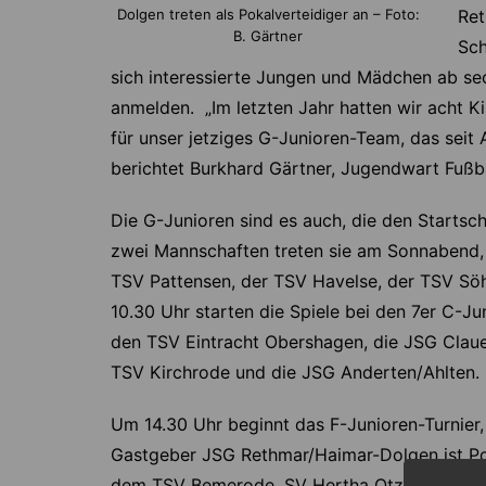
Dolgen treten als Pokalverteidiger an – Foto:
Ret
B. Gärtner
Sch
sich interessierte Jungen und Mädchen ab se
anmelden. „Im letzten Jahr hatten wir acht K
für unser jetziges G-Junioren-Team, das seit 
berichtet Burkhard Gärtner, Jugendwart Fußb
Die G-Junioren sind es auch, die den Starts
zwei Mannschaften treten sie am Sonnabend, 2
TSV Pattensen, der TSV Havelse, der TSV S
10.30 Uhr starten die Spiele bei den 7er C-J
den TSV Eintracht Obershagen, die JSG Cla
TSV Kirchrode und die JSG Anderten/Ahlten.
Um 14.30 Uhr beginnt das F-Junioren-Turnier
Gastgeber JSG Rethmar/Haimar-Dolgen ist Pok
dem TSV Bemerode, SV Hertha Otze, SuS Seh