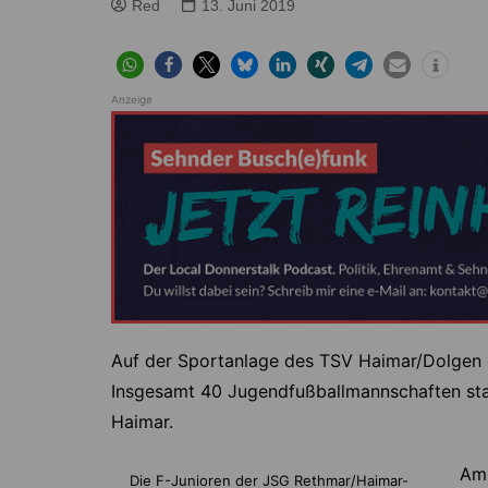
Höver
Lehrte
Red
13. Juni 2019
Ilten
Ramhorst
Klein Lobke
Röddensen
Anzeige
Köthenwald
Sievershausen
Müllingen
Steinwedel
Rethmar
Sehnde
Wassel
Wehmingen
Wirringen
Auf der Sportanlage des TSV Haimar/Dolgen 
Insgesamt 40 Jugendfußballmannschaften sta
Haimar.
Am 
Die F-Junioren der JSG Rethmar/Haimar-