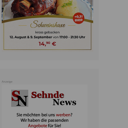
unst
teratur
ennis
heater
ereine
erkehr
orträge
oo
Anzeige