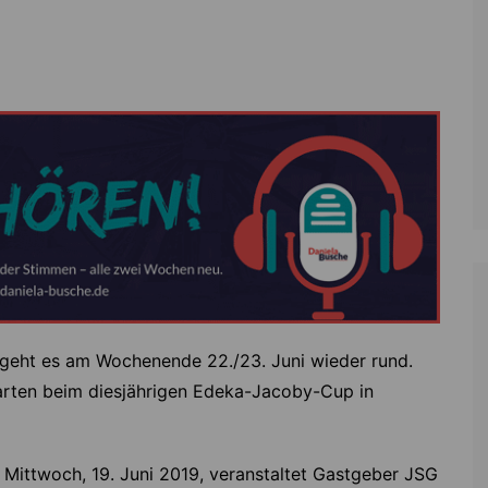
Zoll
Reitsport
K
Stadtrat
Schießen
Li
Überregionale Politik
Tennis/Tischt
T
Verwaltung
Wassersport
V
Wahlen
V
V
Z
geht es am Wochenende 22./23. Juni wieder rund.
rten beim diesjährigen Edeka-Jacoby-Cup in
Mittwoch, 19. Juni 2019, veranstaltet Gastgeber JSG