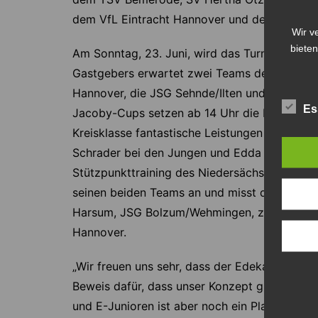
dem VfL Eintracht Hannover und dem SV Adle
Wir v
bieten
Am Sonntag, 23. Juni, wird das Turnier um 9
Gastgebers erwartet zwei Teams der JSG Be
Hannover, die JSG Sehnde/Ilten und den SV A
Es
Jacoby-Cups setzen ab 14 Uhr die E-Junioren.
Kreisklasse fantastische Leistungen abgeliefe
Schrader bei den Jungen und Edda Lengwena
Stützpunkttraining des Niedersächsischen Fuß
seinen beiden Teams an und misst die Kräft
Harsum, JSG Bolzum/Wehmingen, zwei Teams 
Hannover.
„Wir freuen uns sehr, dass der Edeka-Jacoby-
Beweis dafür, dass unser Konzept gut ankommt
und E-Junioren ist aber noch ein Platz frei, b