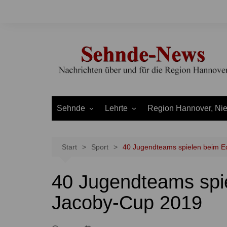
Zum
Inhalt
springen
Sehnde
Lehrte
Region Hannover, Ni
Bilm
Ahlten
Burgdorf
Bolzum
Aligse
Uetze
Start
Sport
40 Jugendteams spielen beim 
Dolgen
Arpke
Stadt Hannover
40 Jugendteams spi
Evern
Hämelerwald
LEADER und Bördereg
Gretenberg
Immensen
Land Niedersachsen
Jacoby-Cup 2019
Haimar
Kolshorn