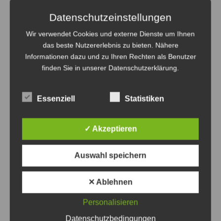
Datenschutzeinstellungen
Wir verwendet Cookies und externe Dienste um Ihnen
das beste Nutzererlebnis zu bieten. Nähere
Informationen dazu und zu Ihren Rechten als Benutzer
finden Sie in unserer Datenschutzerklärung.
Essenziell
Statistiken
Buslinie 390 Haltestellen zwischen
Rethen/Bahnhof und
✓ Akzeptieren
Müllingen/Sarstedter Straße entfallen
7. August 2026
0
Auswahl speichern
✕ Ablehnen
Personalisieren
Datenschutzbedingungen