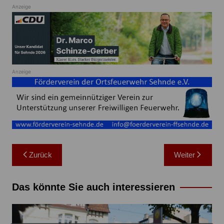
Anzeige
Anzeige
Beitragsnavigation
Zurück
Weiter
Das könnte Sie auch interessieren