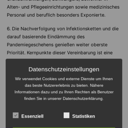
Alten- und Pflegeeinrichtungen sowie medizinisches
Personal und beruflich besonders Exponierte.
6. Die Nachverfolgung von Infektionsketten und die
darauf basierende Eindämmung des
Pandemiegeschehens genießen weiter oberste
Priorität. Kernpunkte dieser Vereinbarung ist eine
Förderung des öffentlichen Gesundheitsdienstes mit
einem Betrag von 4 Milliarden Euro durch den Bund
Datenschutzeinstellungen
bis 2026. Mit diesem Betrag sollen bei den Ländern
Wir verwendet Cookies und externe Dienste um Ihnen
insgesamt bis zu 5000 neue Stellen geschaffen
das beste Nutzererlebnis zu bieten. Nähere
Informationen dazu und zu Ihren Rechten als Benutzer
werden, die Digitalisierung in den
finden Sie in unserer Datenschutzerklärung.
Gesundheitsämtern vorangetrieben und die
Attraktivität des öffentlichen Gesundheitsdienstes
für die Berufswahl gesteigert werden.
Essenziell
Statistiken