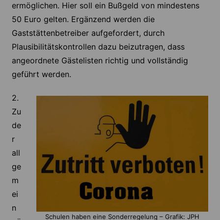
ermöglichen. Hier soll ein Bußgeld von mindestens
50 Euro gelten. Ergänzend werden die
Gaststättenbetreiber aufgefordert, durch
Plausibilitätskontrollen dazu beizutragen, dass
angeordnete Gästelisten richtig und vollständig
geführt werden.
2.
Zu
de
r
all
ge
m
ei
n
Schulen haben eine Sonderregelung – Grafik: JPH