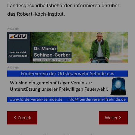
Landesgesundheitsbehörden informieren darüber
das Robert-Koch-Institut.
Anzeige
Anzeige
Beitragsnavigation
Zurück
Weiter