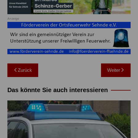
Anzeige
Beitragsnavigation
Zurück
Weiter
Das könnte Sie auch interessieren