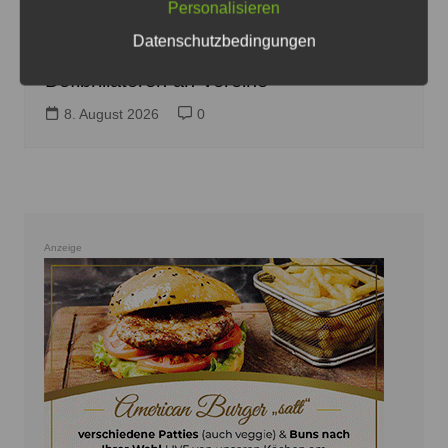
Personalisieren
JPH/Archiv
Datenschutzbedingungen
Volksbank eG verlost VRhilft-
Defibrillatoren an Vereine
8. August 2026
0
Anzeige