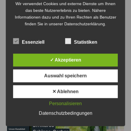
Montag
Wir verwendet Cookies und externe Dienste um Ihnen
04.05.2026
IGS Isernhagen
das beste Nutzererlebnis zu bieten. Nähere
Informationen dazu und zu Ihren Rechten als Benutzer
Donnerstag
finden Sie in unserer Datenschutzerklärung.
21.05.2026
IGS Burgwedel
Gymnasium
Essenziell
Statistiken
Freitag
05.06.2026
Lehrte
✓ Akzeptieren
Dienstag
09.06.2026
KGS Sehnde
Albert-
Auswahl speichern
Einstein-
Mittwoch
10.06.2026
Realschule
✕ Ablehnen
Laatzen
Personalisieren
Anzeige
Datenschutzbedingungen