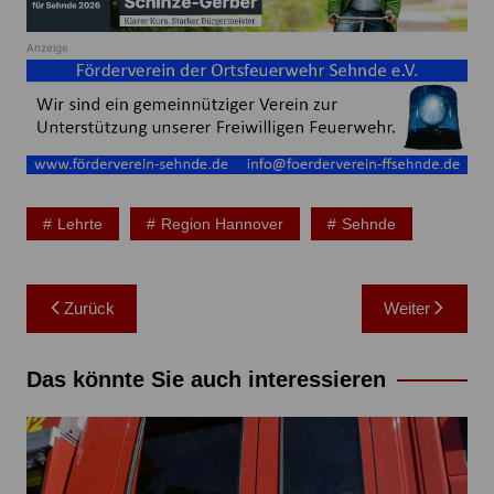
Anzeige
Lehrte
Region Hannover
Sehnde
Beitragsnavigation
Zurück
Weiter
Das könnte Sie auch interessieren