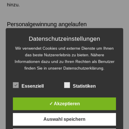
hinzu.
Personalgewinnung angelaufen
Bei der
Datenschutzeinstellungen
Personalb
Wir verwendet Cookies und externe Dienste um Ihnen
ereitstellu
das beste Nutzererlebnis zu bieten. Nähere
Informationen dazu und zu Ihren Rechten als Benutzer
ng geht
finden Sie in unserer Datenschutzerklärung.
die
Region
davon
Essenziell
Statistiken
aus, dass
das
✓ Akzeptieren
Belit Onay lobte die Vorteile des
Messegeländes – Foto: JPH
ärztliche
Personal
Auswahl speichern
vom Land bereitgestellt wird, die Funktions- und