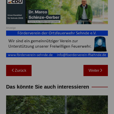
Anzeige
Beitragsnavigation
Zurück
Weiter
Das könnte Sie auch interessieren