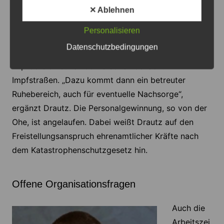
Hilfskräfte von den
✕ Ablehnen
Katastrophenschutzorganisationen kommen. Eine
Personalisieren
Impfstraße benötigt demzufolge rund 20 Personen,
Datenschutzbedingungen
die Gesamtanlage auf dem Messegelände im
Impfbereich etwa 160 Personen bei acht
Impfstraßen. „Dazu kommt dann ein betreuter
Ruhebereich, auch für eventuelle Nachsorge“,
ergänzt Drautz. Die Personalgewinnung, so von der
Ohe, ist angelaufen. Dabei weißt Drautz auf den
Freistellungsanspruch ehrenamtlicher Kräfte nach
dem Katastrophenschutzgesetz hin.
Offene Organisationsfragen
Auch die
Arbeitszei