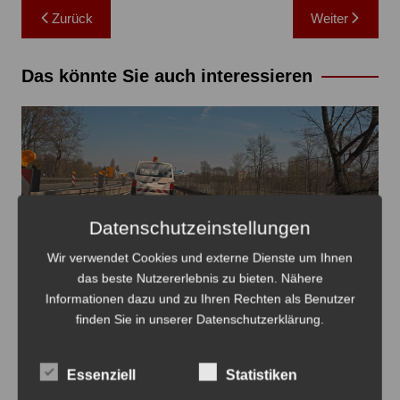
Beitragsnavigation
Zurück
Weiter
Das könnte Sie auch interessieren
Datenschutzeinstellungen
Die Verbindung zwischen Landwehrkreisel und
Wir verwendet Cookies und externe Dienste um Ihnen
Seelhorster Kreuz wird erneut gesperrt zur
das beste Nutzererlebnis zu bieten. Nähere
Fahrbahnmarkierung - Foto: JPH
Informationen dazu und zu Ihren Rechten als Benutzer
finden Sie in unserer Datenschutzerklärung.
B 65/Südschnellweg: Strecke
Montagnacht gesperrt
Essenziell
Statistiken
7. August 2026
0