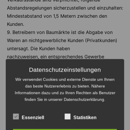
Abstandsregelungen sicherzustellen und einzuhalten:
Mindestabstand von 1,5 Metern zwischen den
Kunden.
9. Betreibern von Baumärkte ist die Abgabe von
Waren an nichtgewerbliche Kunden (Privatkunden)
untersagt. Die Kunden haben
nachzuweisen, ein entsprechendes Gewerbe
auszuüben.
Datenschutzeinstellungen
10. Der Umgang mit Erntehelfern, Saisonarbeitern
Wir verwendet Cookies und externe Dienste um Ihnen
und Werkarbeitskräften wird gesondert geregelt.
das beste Nutzererlebnis zu bieten. Nähere
11. Die Landkreise und kreisfreien Städte können für
Informationen dazu und zu Ihren Rechten als Benutzer
bestimmte öffentliche Plätze in ihrem
finden Sie in unserer Datenschutzerklärung.
Zuständigkeitsbereich generelle
Betretungsverbote erlassen.
Essenziell
Statistiken
12. Verstöße gegen Anordnungen stellen
Ordnungswidrigkeiten nach Paragraph 73 Absatz 1a