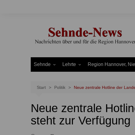
Zum
Inhalt
springen
Sehnde
Lehrte
Region Hannover, Ni
Bilm
Ahlten
Burgdorf
Bolzum
Aligse
Uetze
Start
Politik
Neue zentrale Hotline der Land
Dolgen
Arpke
Stadt Hannover
Neue zentrale Hotli
Evern
Hämelerwald
LEADER und Bördereg
Gretenberg
Immensen
Land Niedersachsen
steht zur Verfügung
Haimar
Kolshorn