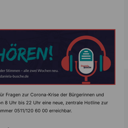
Zoll
Reitsport
K
Stadtrat
Schießen
Li
Überregionale Politik
Tennis/Tischt
T
Verwaltung
Wassersport
V
Wahlen
V
V
Z
für Fragen zur Corona-Krise der Bürgerinnen und
n 8 Uhr bis 22 Uhr eine neue, zentrale Hotline zur
nummer 0511/120 60 00 erreichbar.