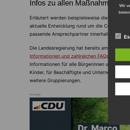
Infos zu allen Maßnahmen
Wir v
bieten
Erläutert werden beispielsweise die Maßnah
aktuelle Entwicklung rund um die Corona-Pan
passende Ansprechpartner innerhalb der Land
Es
Die Landesregierung hat bereits am 26. Febr
Informationen und zahlreichen FAQs
eingerich
Informationen für alle Bürgerinnen und Bürger
Kinder, für Beschäftigte und Unternehmen, fü
weitere Gruppierungen.
Anzeige