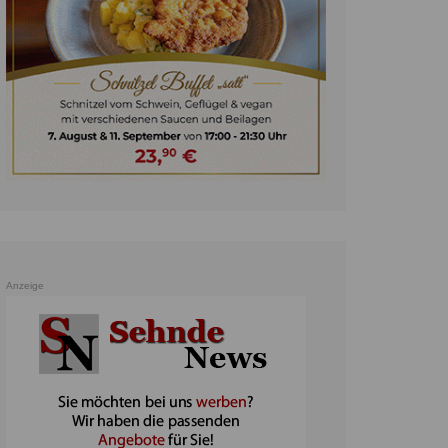
unst
teratur
ennis
heater
ereine
erkehr
orträge
oo
Anzeige