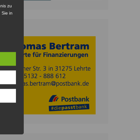
nis zu
 Sie in
Anzeige