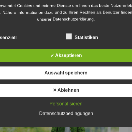
erwendet Cookies und externe Dienste um Ihnen das beste Nutzererleb
. Nähere Informationen dazu und zu Ihren Rechten als Benutzer finden
men zur Umsetzung des Infektionsschutzes und
unserer Datenschutzerklärung.
demie.“ Bei spezifischen Fragestellungen wird an
esregierung vermittelt.
senziell
Statistiken
uar 2020
eine zentrale Internetseite mit umfassenden
✓ Akzeptieren
tet. Diese Seite enthält sowohl allgemeine
, aber auch spezifische Hinweise für Eltern und
Auswahl speichern
r Rettungsdienste und Krankenhäuser sowie einige
✕ Ablehnen
Personalisieren
Datenschutzbedingungen