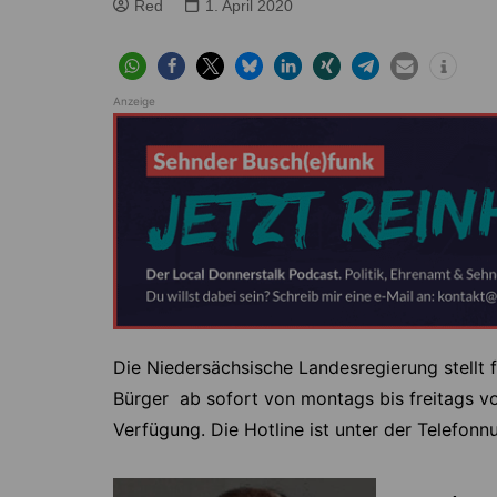
Höver
Lehrte
Red
1. April 2020
Ilten
Ramhorst
Klein Lobke
Röddensen
Anzeige
Köthenwald
Sievershausen
Müllingen
Steinwedel
Rethmar
Sehnde
Wassel
Wehmingen
Wirringen
Die Niedersächsische Landesregierung stellt 
Bürger ab sofort von montags bis freitags vo
Verfügung. Die Hotline ist unter der Telefon